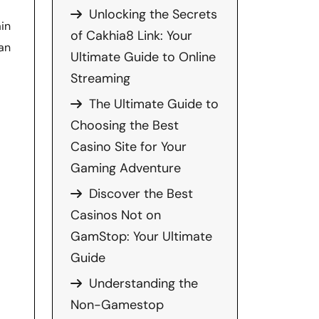
Unlocking the Secrets
in
of Cakhia8 Link: Your
an
Ultimate Guide to Online
Streaming
The Ultimate Guide to
Choosing the Best
Casino Site for Your
Gaming Adventure
Discover the Best
Casinos Not on
GamStop: Your Ultimate
Guide
Understanding the
Non-Gamestop