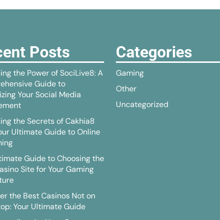
ent Posts
Categories
ing the Power of SociLive8: A
Gaming
ehensive Guide to
Other
zing Your Social Media
Uncategorized
ement
ing the Secrets of Cakhia8
Your Ultimate Guide to Online
ming
timate Guide to Choosing the
asino Site for Your Gaming
ture
er the Best Casinos Not on
p: Your Ultimate Guide