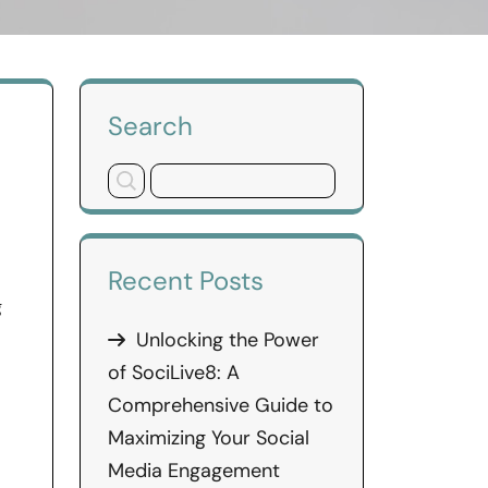
Search
Recent Posts
g
Unlocking the Power
of SociLive8: A
Comprehensive Guide to
Maximizing Your Social
Media Engagement