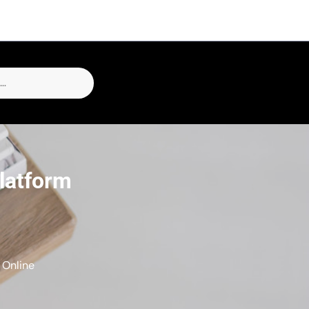
latform
 Online