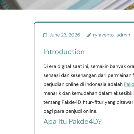
June 23, 2026
rylavento-admin
Introduction
Di era digital saat ini, semakin banyak o
sensasi dan kesenangan dari permainan 
perjudian online di Indonesia adalah
Pak
menarik dan kemudahan dalam aksesibilit
tentang Pakde4D, fitur-fitur yang ditawar
bagi para penjudi online.
Apa Itu Pakde4D?