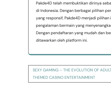
Pakde4D telah membuktikan dirinya sebag
di Indonesia. Dengan berbagai pilihan p
yang responsif, Pakde4D menjadi pilihan 
pengalaman bermain yang menyenangkan
Dengan pendaftaran yang mudah dan ber
ditawarkan oleh platform ini.
Post
SEXY GAMING – THE EVOLUTION OF ADUL
navigation
THEMED CASINO ENTERTAINMENT