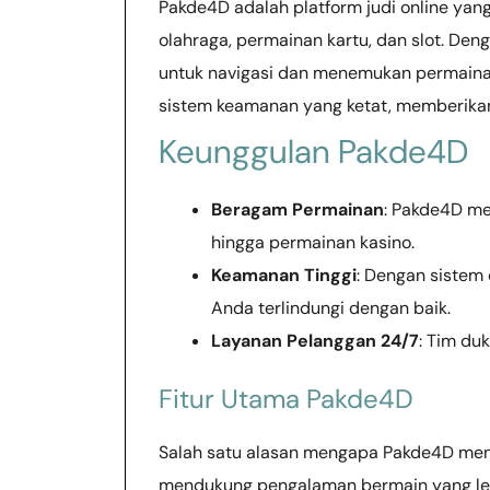
Pakde4D adalah platform judi online ya
olahraga, permainan kartu, dan slot. De
untuk navigasi dan menemukan permainan 
sistem keamanan yang ketat, memberika
Keunggulan Pakde4D
Beragam Permainan
: Pakde4D me
hingga permainan kasino.
Keamanan Tinggi
: Dengan sistem 
Anda terlindungi dengan baik.
Layanan Pelanggan 24/7
: Tim du
Fitur Utama Pakde4D
Salah satu alasan mengapa Pakde4D menja
mendukung pengalaman bermain yang leb