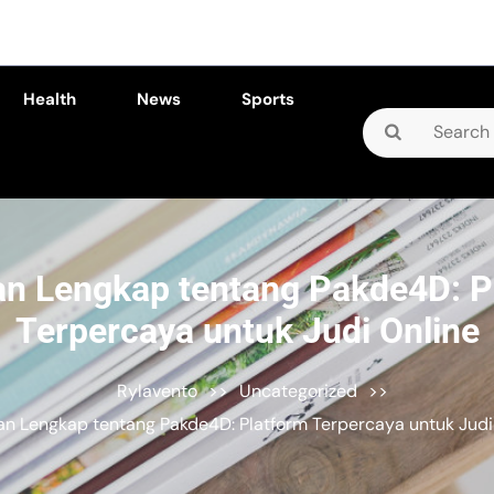
Health
News
Sports
Search
for:
n Lengkap tentang Pakde4D: P
Terpercaya untuk Judi Online
Rylavento
>>
Uncategorized
>>
n Lengkap tentang Pakde4D: Platform Terpercaya untuk Judi