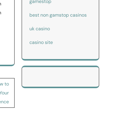
gamestop
n
n
best non gamstop casinos
uk casino
casino site
w to
 Your
ence