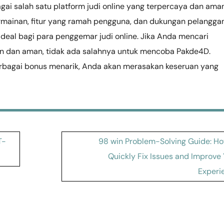
ai salah satu platform judi online yang terpercaya dan ama
ermainan, fitur yang ramah pengguna, dan dukungan pelangga
ideal bagi para penggemar judi online. Jika Anda mencari
 dan aman, tidak ada salahnya untuk mencoba Pakde4D.
bagai bonus menarik, Anda akan merasakan keseruan yang
T-
98 win Problem-Solving Guide: Ho
Quickly Fix Issues and Improve
Experi