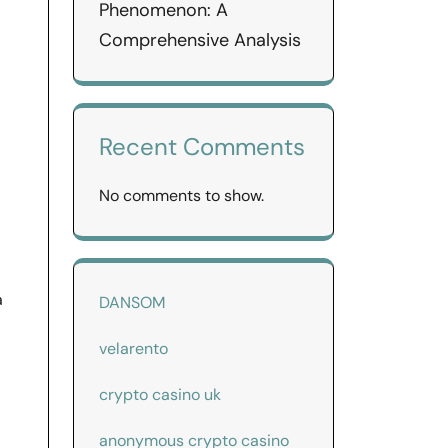
Phenomenon: A
Comprehensive Analysis
Recent Comments
No comments to show.
a
DANSOM
velarento
crypto casino uk
anonymous crypto casino