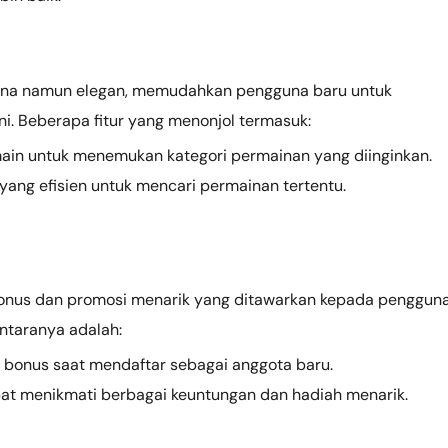
ana namun elegan, memudahkan pengguna baru untuk
. Beberapa fitur yang menonjol termasuk:
in untuk menemukan kategori permainan yang diinginkan.
n yang efisien untuk mencari permainan tertentu.
bonus dan promosi menarik yang ditawarkan kepada penggun
ntaranya adalah:
 bonus saat mendaftar sebagai anggota baru.
pat menikmati berbagai keuntungan dan hadiah menarik.
D