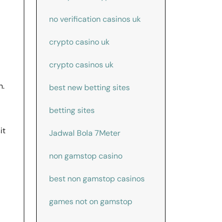
no verification casinos uk
crypto casino uk
crypto casinos uk
n.
best new betting sites
betting sites
it
Jadwal Bola 7Meter
non gamstop casino
best non gamstop casinos
games not on gamstop